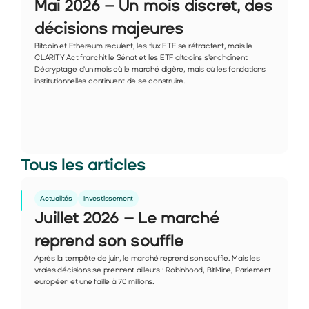
Mai 2026 – Un mois discret, des 
décisions majeures
Bitcoin et Ethereum reculent, les flux ETF se rétractent, mais le 
CLARITY Act franchit le Sénat et les ETF altcoins s'enchaînent. 
Décryptage d'un mois où le marché digère, mais où les fondations 
institutionnelles continuent de se construire.
Tous les articles
Actualités
Investissement
Juillet 2026 – Le marché 
reprend son souffle
Après la tempête de juin, le marché reprend son souffle. Mais les 
vraies décisions se prennent ailleurs : Robinhood, BitMine, Parlement 
européen et une faille à 70 millions.