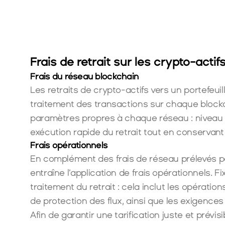
Réseau Ethereum
Autre crypto-actif
*Les frais sont prélevés dans le crypto-actif sélectionné.  
Frais de retrait sur les crypto-actifs
Frais du réseau blockchain
Les retraits de crypto-actifs vers un portefeui
traitement des transactions sur chaque blockch
paramètres propres à chaque réseau : niveau d
exécution rapide du retrait tout en conservant un
Frais opérationnels
En complément des frais de réseau prélevés par
entraîne l’application de frais opérationnels. F
traitement du retrait : cela inclut les opératio
de protection des flux, ainsi que les exigence
Afin de garantir une tarification juste et prévis