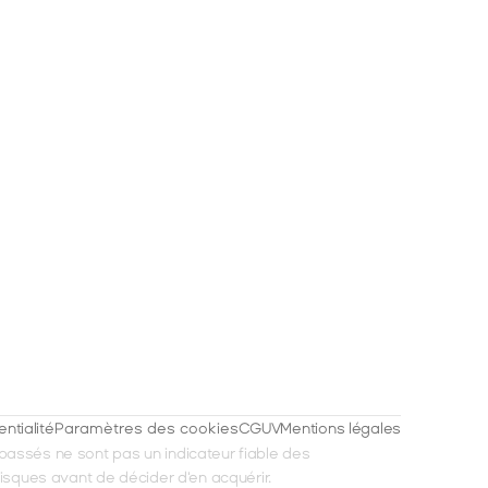
entialité
Paramètres des cookies
CGUV
Mentions légales
passés ne sont pas un indicateur fiable des 
risques avant de décider d'en acquérir.