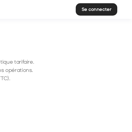
Se connecter
que tarifaire. 
s opérations. 
TTC).
imum