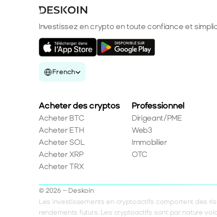
Investissez en crypto en toute confiance et simplic
Select Language
French
Acheter des cryptos
Professionnel
Acheter BTC
Dirigeant/PME
Acheter ETH
Web3
Acheter SOL
Immobilier
Acheter XRP
OTC
Acheter TRX
© 2026 – Deskoin
Les investissements en cryptoactifs comportent des risq
rendements futurs. Les cryptoactifs sont par nature vola