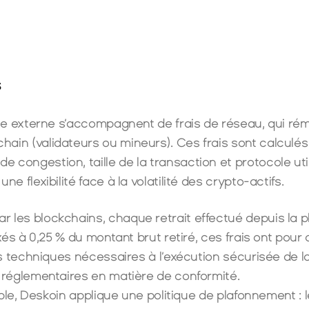
Variable
5,00 €*
Variable
2,00 €*
 
lle externe s’accompagnent de frais de réseau, qui rém
ain (validateurs ou mineurs). Ces frais sont calculés 
e congestion, taille de la transaction et protocole u
e flexibilité face à la volatilité des crypto-actifs. 
 les blockchains, chaque retrait effectué depuis la pl
ixés à 0,25 % du montant brut retiré, ces frais ont pour 
ns techniques nécessaires à l’exécution sécurisée de la 
s réglementaires en matière de conformité.
ible, Deskoin applique une politique de plafonnement : l