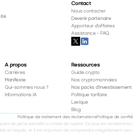
Contact
Nous contacter
ité
Devenir partenaire
Apporteur d'affaires
Assistance - FAQ
A propos
Ressources
Carrières
Guide crypto
Manifeste
Nos cryptomonnaies
Qui-sommes nous ?
Nos packs d'investissement
Informations IA
Politique tarifaire
Lexique
Blog
Politique de traitement des réclamations
Politique de confid
ues de perte partielle ou totale de capital. De plus les rendements 
tils et risqués, et il est important de comprendre intégralement ces 