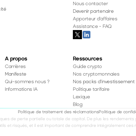
Nous contacter
ité
Devenir partenaire
Apporteur d'affaires
Assistance - FAQ
A propos
Ressources
Carrières
Guide crypto
Manifeste
Nos cryptomonnaies
Qui-sommes nous ?
Nos packs d'investissement
Informations IA
Politique tarifaire
Lexique
Blog
Politique de traitement des réclamations
Politique de confid
ues de perte partielle ou totale de capital. De plus les rendements 
tils et risqués, et il est important de comprendre intégralement ces 