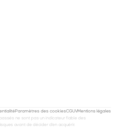
entialité
Paramètres des cookies
CGUV
Mentions légales
passés ne sont pas un indicateur fiable des 
risques avant de décider d'en acquérir.