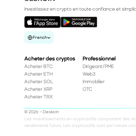
Investissez en crypto en toute confiance et simplic
Select Language
French
Acheter des cryptos
Professionnel
Acheter BTC
Dirigeant/PME
Acheter ETH
Web3
Acheter SOL
Immobilier
Acheter XRP
OTC
Acheter TRX
© 2026 – Deskoin
Les investissements en cryptoactifs comportent des risq
rendements futurs. Les cryptoactifs sont par nature vola