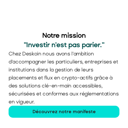
Dans un écosystème où les promesses de 
gains rapides et les interfaces gamifiées à 
outrance dominent, nous prenons position : 
nous refusons de réduire l’investissement à 
Notre mission
un simple jeu, à un pari.
"Investir n'est pas parier."
Chez Deskoin nous avons l’ambition 
d’accompagner les particuliers, entreprises et 
institutions dans la gestion de leurs 
placements et flux en crypto-actifs grâce à 
des solutions clé-en-main accessibles, 
sécurisées et conformes aux réglementations 
en vigueur.
Découvrez notre manifeste