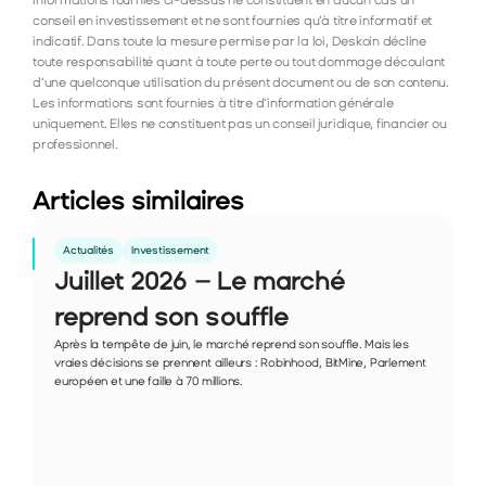
informations fournies ci-dessus ne constituent en aucun cas un 
conseil en investissement et ne sont fournies qu’à titre informatif et 
indicatif. Dans toute la mesure permise par la loi, Deskoin décline 
toute responsabilité quant à toute perte ou tout dommage découlant 
d’une quelconque utilisation du présent document ou de son contenu. 
Les informations sont fournies à titre d'information générale 
uniquement. Elles ne constituent pas un conseil juridique, financier ou 
professionnel.
Articles similaires
Actualités
Investissement
Juillet 2026 – Le marché 
reprend son souffle
Après la tempête de juin, le marché reprend son souffle. Mais les 
vraies décisions se prennent ailleurs : Robinhood, BitMine, Parlement 
européen et une faille à 70 millions.