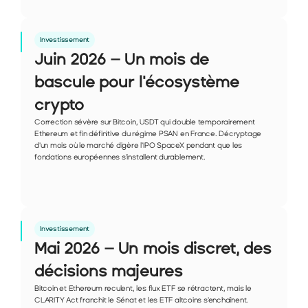
Investissement
Juin 2026 – Un mois de 
bascule pour l'écosystème 
crypto
Correction sévère sur Bitcoin, USDT qui double temporairement 
Ethereum et fin définitive du régime PSAN en France. Décryptage 
d'un mois où le marché digère l'IPO SpaceX pendant que les 
fondations européennes s'installent durablement.
Investissement
Mai 2026 – Un mois discret, des 
décisions majeures
Bitcoin et Ethereum reculent, les flux ETF se rétractent, mais le 
CLARITY Act franchit le Sénat et les ETF altcoins s'enchaînent. 