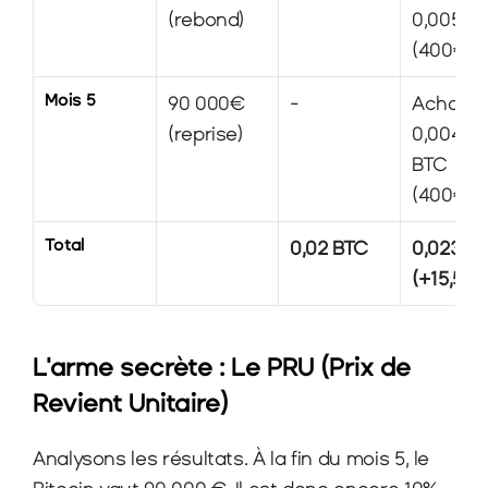
(rebond)
0,005 BT
(400€)
Mois 5
90 000€ 
-
Achat de
(reprise)
0,0044 
BTC 
(400€)
Total
0,02 BTC
0,0231 
(+15,5%)
L'arme secrète : Le PRU (Prix de 
Revient Unitaire)
Analysons les résultats. À la fin du mois 5, le 