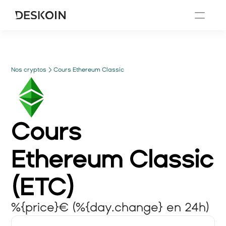
Nos cryptos
Cours Ethereum Classic
Cours
Ethereum Classic
(
ETC
)
%{price}€ (%{day.change} en 24h)