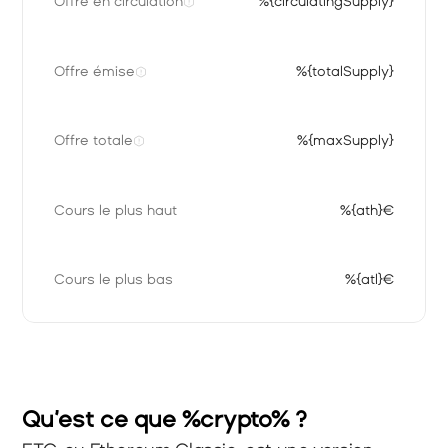
Offre en circulation
%{circulatingSupply}
Offre émise
%{totalSupply}
Offre totale
%{maxSupply}
Cours le plus haut
%{ath}€
Cours le plus bas
%{atl}€
Qu’est ce que %crypto% ?