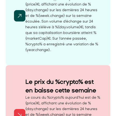
{price}€, affichant une évolution de %
{day.change} sur les dernières 24 heures 
et de %{week.change} sur la semaine 
écoulée. Son volume d'échange sur 24 
heures s'élève à %{day.volume}€, tandis 
que sa capitalisation boursière atteint %
{marketCap}€. Sur l'année passée, 
%crypto% a enregistré une variation de %
{year.change}.
Le prix du %crypto% est 
en baisse cette semaine 
Le cours du %crypto% aujourd'hui est de %
{price}€, affichant une évolution de %
{day.change} sur les dernières 24 heures 
et de %{week.change} sur la semaine 