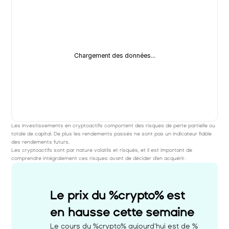
Chargement des données...
Les investissements en cryptoactifs comportent des risques de perte partielle ou 
totale de capital. De plus les rendements passés ne sont pas un indicateur fiable 
des rendements futurs. 
Les cryptoactifs sont par nature volatils et risqués, et il est important de 
comprendre intégralement ces risques avant de décider d'en acquérir.
Le prix du %crypto% est 
en hausse cette semaine 
Le cours du %crypto% aujourd'hui est de %