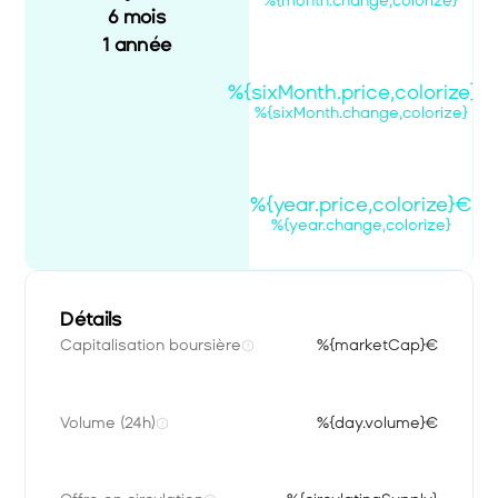
%{month.change,colorize}
6 mois
1 année
%{sixMonth.price,colorize}€
%{sixMonth.change,colorize}
%{year.price,colorize}€
%{year.change,colorize}
Détails
Capitalisation boursière
%{marketCap}€
Volume (24h)
%{day.volume}€