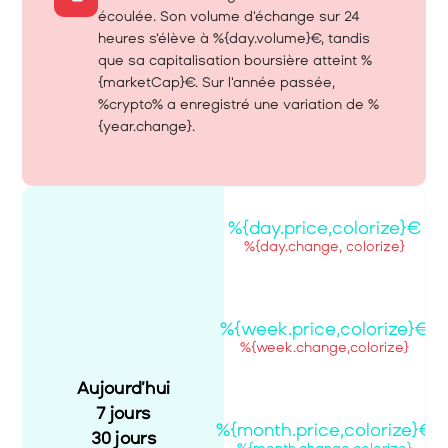
écoulée. Son volume d'échange sur 24 
heures s'élève à %{day.volume}€, tandis 
que sa capitalisation boursière atteint %
{marketCap}€. Sur l'année passée, 
%crypto% a enregistré une variation de %
{year.change}.
%{day.price,colorize}€
%{day.change, colorize}
%{week.price,colorize}€
%{week.change,colorize}
Aujourd’hui
7 jours
%{month.price,colorize}€
30 jours