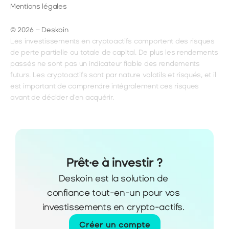
Mentions légales
© 2026 – Deskoin
Les investissements en cryptoactifs comportent des risques 
de perte partielle ou totale de capital. De plus les rendements 
passés ne sont pas un indicateur fiable des rendements 
futurs. Les cryptoactifs sont par nature volatils et risqués, et il 
est important de comprendre intégralement ces risques 
avant de décider d'en acquérir.
Prêt·e à investir ?
Deskoin est la solution de 
confiance tout-en-un pour vos 
investissements en crypto-actifs. 
Créer un compte