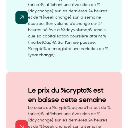
{price}€, affichant une évolution de %
{day.change} sur les dernières 24 heures 
et de %{week.change} sur la semaine 
écoulée. Son volume d'échange sur 24 
heures s'élève à %{day.volume}€, tandis 
que sa capitalisation boursière atteint %
{marketCap}€. Sur l'année passée, 
%crypto% a enregistré une variation de %
{year.change}.
Le prix du %crypto% est 
en baisse cette semaine 
Le cours du %crypto% aujourd'hui est de %
{price}€, affichant une évolution de %
{day.change} sur les dernières 24 heures 
et de %{week.change} sur la semaine 