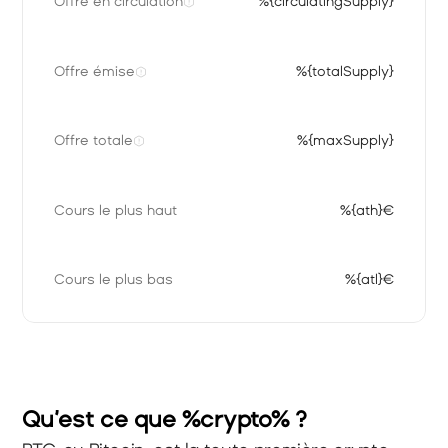
Offre en circulation
%{circulatingSupply}
Offre émise
%{totalSupply}
Offre totale
%{maxSupply}
Cours le plus haut
%{ath}€
Cours le plus bas
%{atl}€
Qu’est ce que %crypto% ?