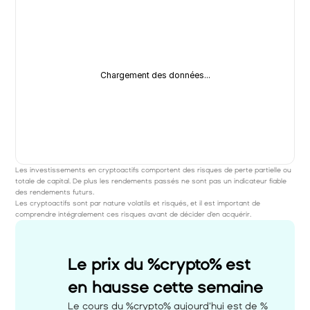
Chargement des données...
Les investissements en cryptoactifs comportent des risques de perte partielle ou 
totale de capital. De plus les rendements passés ne sont pas un indicateur fiable 
des rendements futurs. 
Les cryptoactifs sont par nature volatils et risqués, et il est important de 
comprendre intégralement ces risques avant de décider d'en acquérir.
Le prix du %crypto% est 
en hausse cette semaine 
Le cours du %crypto% aujourd'hui est de %