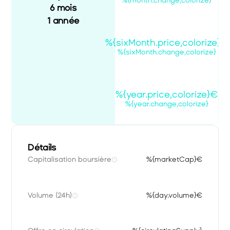
%{month.change,colorize}
6 mois
1 année
%{sixMonth.price,colorize}€
%{sixMonth.change,colorize}
%{year.price,colorize}€
%{year.change,colorize}
Détails
Capitalisation boursière
%{marketCap}€
Volume (24h)
%{day.volume}€