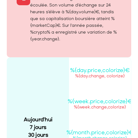
écoulée. Son volume d'échange sur 24 
heures s'élève à %{day.volume}€, tandis 
que sa capitalisation boursière atteint %
{marketCap}€. Sur l'année passée, 
%crypto% a enregistré une variation de %
{year.change}.
%{day.price,colorize}€
%{day.change, colorize}
%{week.price,colorize}€
%{week.change,colorize}
Aujourd’hui
7 jours
%{month.price,colorize}€
30 jours