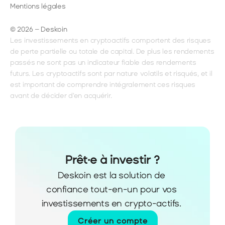
Mentions légales
© 2026 – Deskoin
Les investissements en cryptoactifs comportent des risques 
de perte partielle ou totale de capital. De plus les rendements 
passés ne sont pas un indicateur fiable des rendements 
futurs. Les cryptoactifs sont par nature volatils et risqués, et il 
est important de comprendre intégralement ces risques 
avant de décider d'en acquérir.
Prêt·e à investir ?
Deskoin est la solution de 
confiance tout-en-un pour vos 
investissements en crypto-actifs. 
Créer un compte