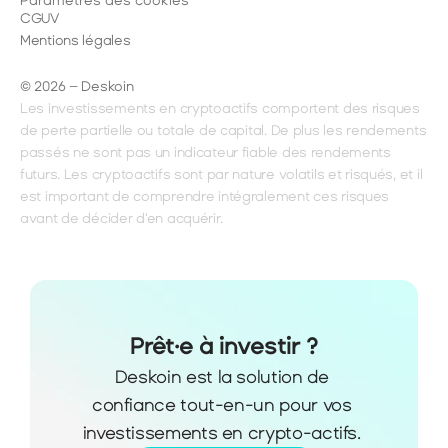
Paramètres des cookies
CGUV
Mentions légales
© 2026 – Deskoin
Les investissements en cryptoactifs comportent des risques 
de perte partielle ou totale de capital. De plus les rendements 
passés ne sont pas un indicateur fiable des rendements 
futurs. Les cryptoactifs sont par nature volatils et risqués, et il 
est important de comprendre intégralement ces risques 
avant de décider d'en acquérir.
Prêt·e à investir ?
Deskoin est la solution de 
confiance tout-en-un pour vos 
investissements en crypto-actifs. 