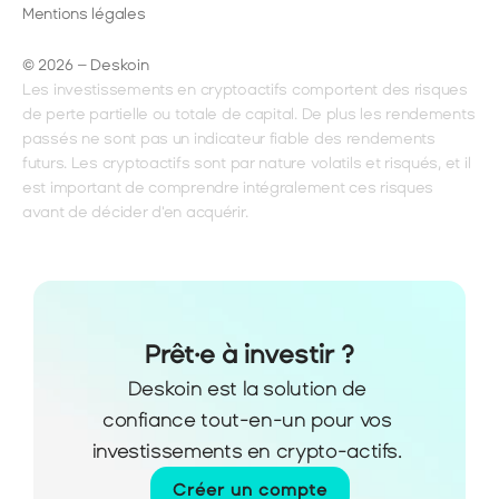
Mentions légales
© 2026 – Deskoin
Les investissements en cryptoactifs comportent des risques 
de perte partielle ou totale de capital. De plus les rendements 
passés ne sont pas un indicateur fiable des rendements 
futurs. Les cryptoactifs sont par nature volatils et risqués, et il 
est important de comprendre intégralement ces risques 
avant de décider d'en acquérir.
Prêt·e à investir ?
Deskoin est la solution de 
confiance tout-en-un pour vos 
investissements en crypto-actifs. 
Créer un compte