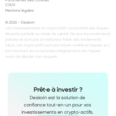
Paramètres des cookies
CGUV
Mentions légales
© 2026 – Deskoin
Les investissements en cryptoactifs comportent des risques 
de perte partielle ou totale de capital. De plus les rendements 
passés ne sont pas un indicateur fiable des rendements 
futurs. Les cryptoactifs sont par nature volatils et risqués, et il 
est important de comprendre intégralement ces risques 
avant de décider d'en acquérir.
Prêt·e à investir ?
Deskoin est la solution de 
confiance tout-en-un pour vos 
investissements en crypto-actifs. 