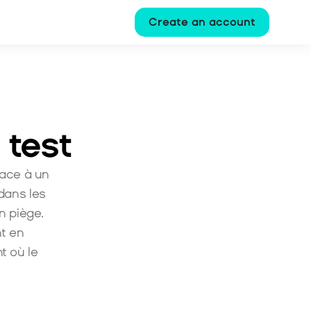
Create an account
 test
ace à un 
ans les 
 piège. 
t en 
 où le 