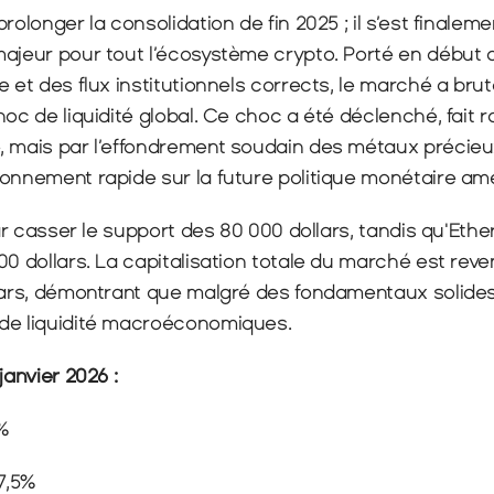
rolonger la consolidation de fin 2025 ; il s’est finalem
majeur pour tout l’écosystème crypto. Porté en début d
e et des flux institutionnels corrects, le marché a bru
hoc de liquidité global. Ce choc a été déclenché, fait r
, mais par l’effondrement soudain des métaux précieux
ionnement rapide sur la future politique monétaire amé
par casser le support des 80 000 dollars, tandis qu'Ethe
00 dollars. La capitalisation totale du marché est reve
lars, démontrant que malgré des fondamentaux solides,
de liquidité macroéconomiques.
janvier 2026 :
1%
17,5%