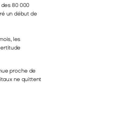
 des 80 000 
gré un début de 
ois, les 
ertitude 
enue proche de 
taux ne quittent 