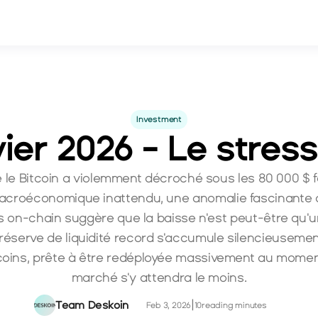
Investment
ier 2026 - Le stress
 le Bitcoin a violemment décroché sous les 80 000 $ f
acroéconomique inattendu, une anomalie fascinante d
 on-chain suggère que la baisse n'est peut-être qu'un
réserve de liquidité record s'accumule silencieusemen
coins, prête à être redéployée massivement au moment
marché s'y attendra le moins.
Team Deskoin
|
Feb 3, 2026
10
reading minutes