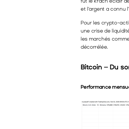
fut le krach éclair 
et l'argent a connu 
Pour les crypto-act
une crise de liquidit
les marchés comme u
décorrélée.
Bitcoin – Du s
Performance mensuel