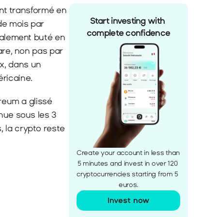
ent transformé en 
Start investing with 
e mois par 
complete confidence
talement buté en 
are, non pas par 
, dans un 
ricaine.
reum a glissé 
nue sous les 3 
 la crypto reste 
Create your account in less than 
5 minutes and invest in over 120 
cryptocurrencies starting from 5 
euros.
Invest now