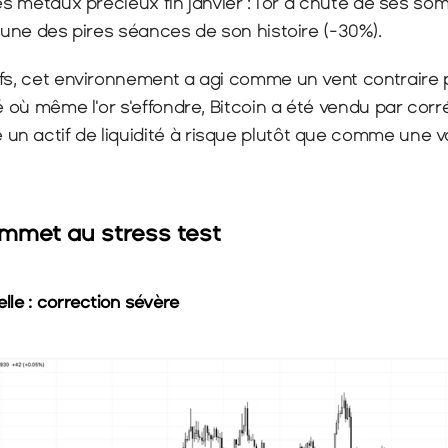
des métaux précieux fin janvier : l'or a chuté de ses so
l'une des pires séances de son histoire (-30%).
ifs, cet environnement a agi comme un vent contraire p
é où même l'or s'effondre, Bitcoin a été vendu par corrél
n actif de liquidité à risque plutôt que comme une va
ommet au stress test
le : correction sévère