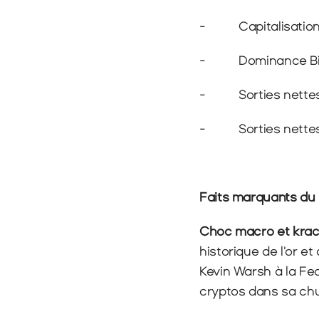
-          Capitalisati
-          Dominance 
-          Sorties nett
-          Sorties net
Faits marquants du 
Choc macro et krac
historique de l'or et
Kevin Warsh à la F
cryptos dans sa chu