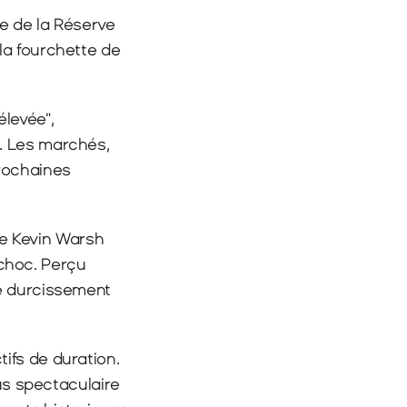
e de la Réserve 
a fourchette de 
evée", 
. Les marchés, 
rochaines 
de Kevin Warsh 
hoc. Perçu 
e durcissement 
fs de duration. 
us spectaculaire 