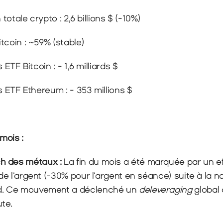
on totale crypto : 2,6 billions $ (-10%)
Bitcoin : ~59% (stable)
es ETF Bitcoin : - 1,6 milliards $
tes ETF Ethereum : - 353 millions $
mois :
h des métaux : 
La fin du mois a été marquée par un e
 de l'argent (-30% pour l'argent en séance) suite à la n
ed. Ce mouvement a déclenché un 
deleveraging
 global 
te.