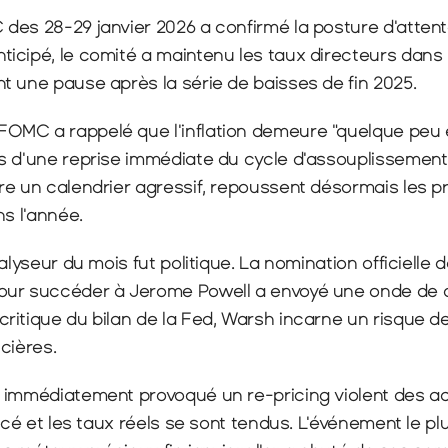
des 28-29 janvier 2026 a confirmé la posture d'attent
icipé, le comité a maintenu les taux directeurs dans l
t une pause après la série de baisses de fin 2025.
MC a rappelé que l'inflation demeure "quelque peu él
s d'une reprise immédiate du cycle d'assouplissement
re un calendrier agressif, repoussent désormais les p
ns l'année.
alyseur du mois fut politique. La nomination officielle 
our succéder à Jerome Powell a envoyé une onde de c
ritique du bilan de la Fed, Warsh incarne un risque d
cières.
immédiatement provoqué un re-pricing violent des acti
orcé et les taux réels se sont tendus. L'événement le pl