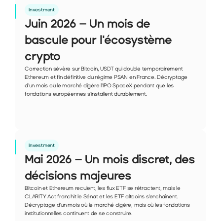
Investment
Juin 2026 – Un mois de 
bascule pour l'écosystème 
crypto
Correction sévère sur Bitcoin, USDT qui double temporairement 
Ethereum et fin définitive du régime PSAN en France. Décryptage 
d'un mois où le marché digère l'IPO SpaceX pendant que les 
fondations européennes s'installent durablement.
Investment
Mai 2026 – Un mois discret, des 
décisions majeures
Bitcoin et Ethereum reculent, les flux ETF se rétractent, mais le 
CLARITY Act franchit le Sénat et les ETF altcoins s'enchaînent. 
Décryptage d'un mois où le marché digère, mais où les fondations 
institutionnelles continuent de se construire.