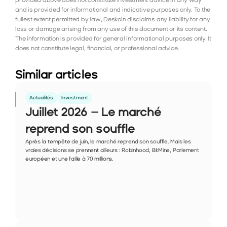
provided above does not constitute investment advice in any way 
and is provided for informational and indicative purposes only. To the 
fullest extent permitted by law, Deskoin disclaims any liability for any 
loss or damage arising from any use of this document or its content. 
The information is provided for general informational purposes only. It 
does not constitute legal, financial, or professional advice.
Similar articles
Actualités
Investment
Juillet 2026 – Le marché 
reprend son souffle
Après la tempête de juin, le marché reprend son souffle. Mais les 
vraies décisions se prennent ailleurs : Robinhood, BitMine, Parlement 
européen et une faille à 70 millions.