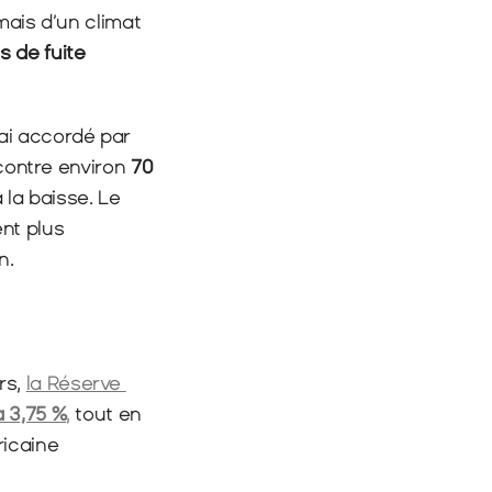
ais d’un climat 
 de fuite 
ai accordé par 
 contre environ 
70 
la baisse. Le 
t plus 
n.
rs, 
la Réserve 
à 3,75 %
,
 tout en 
icaine 