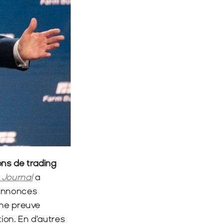
s de trading 
 Journal
 a 
annonces 
ne preuve 
ion. En d’autres 