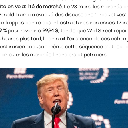
ite en volatilité de marché
. Le 23 mars, les marchés on
onald Trump a évoqué des discussions “productives” av
 frappes contre des infrastructures iraniennes. Dans l
9 %
 pour revenir à 
99,94 $
, tandis que Wall Street repar
eures plus tard, l’Iran niait l’existence de ces échange
ent iranien accusait même cette séquence d’utiliser d
anipuler les marchés financiers et pétroliers.