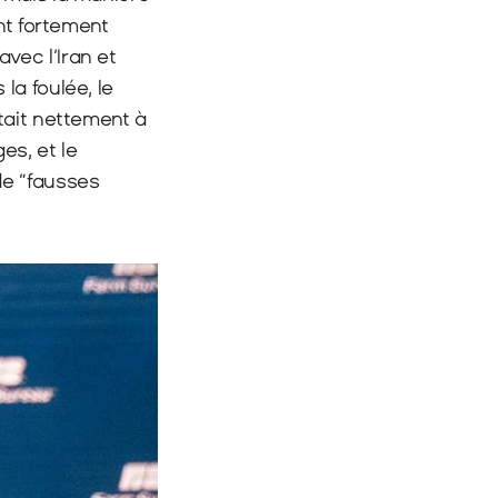
t fortement 
ec l’Iran et 
a foulée, le 
tait nettement à 
s, et le 
e “fausses 