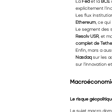
La 
Fed
 et la 
BCE
 
explicitement l’in
Les flux instituti
Ethereum
, ce qu
Resolv USR
, et m
complet de Tethe
Nasdaq
 sur les 
sur l’innovation et
Macroéconomie
Le risque géopolitiq
Le sujet macro domi