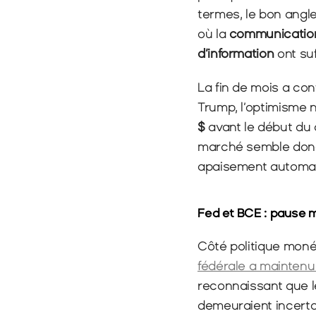
termes, le bon angle
où la 
communication 
d’information
 ont su
La fin de mois a co
Trump, l’optimisme n’
$
 avant le début du 
marché semble donc 
apaisement automati
Fed et BCE : pause m
Côté politique moné
fédérale a maintenu
reconnaissant que l
demeuraient incerta