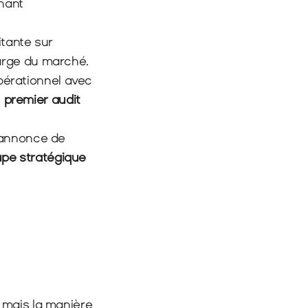
nant 
, mais de façon plus hésitante sur 
large du marché.
Le segment des stablecoins a envoyé deux signaux opposés : stress opérationnel avec 
 
premier audit 
Enfin, mars a aussi été un mois de structuration pour la finance, avec l’annonce de 
groupe stratégique 
mais la manière 