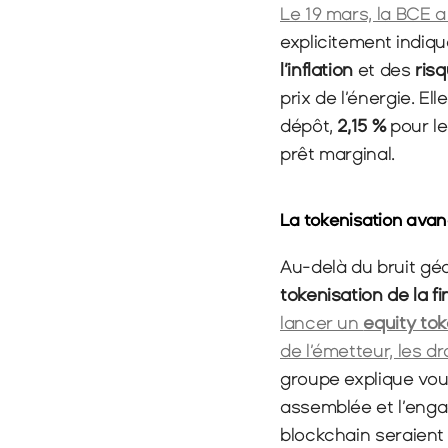
Le 19 mars, la BCE a
explicitement indiq
l’inflation
 et des 
ris
prix de l’énergie. El
dépôt, 
2,15 %
 pour l
prêt marginal.
La tokenisation avan
tokenisation de la f
lancer un 
equity to
de l’émetteur, les d
groupe explique vou
assemblée et l’enga
blockchain seraient 