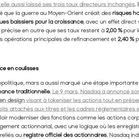
 elle aussi laissé ses trois taux directeurs inchangés
. 
ué que la guerre au Moyen-Orient créait des 
risques ha
ques baissiers pour la croissance
, avec un effet direct
le précise en outre que ses taux restent à 
2,00 %
 pour l
es opérations principales de refinancement et 
2,40 %
 p
ce en coulisses
inance traditionnelle
. 
Le 9 mars, Nasdaq a annoncé son 
ken design
 visant à tokeniser les actions tout en préser
roits attachés aux titres et les cadres réglementaires e
loir moderniser des fonctions comme les actions corpo
gement actionnarial, avec une logique où les enregist
reliés au 
registre officiel des actionnaires
. Nasdaq ind