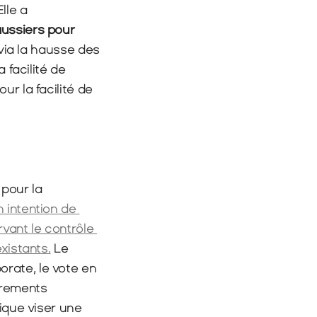
Elle a 
ussiers pour 
 via la hausse des 
a facilité de 
our la facilité de 
Au-delà du bruit géopolitique, mars a aussi marqué une étape importante pour la 
intention de 
vant le contrôle 
xistants.
 Le 
rate, le vote en 
rements 
ique viser une 