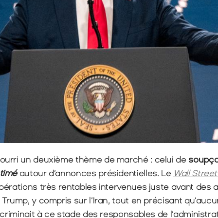
urri un deuxième thème de marché : celui de 
soupçon
timé
 autour d’annonces présidentielles. Le 
Wall Street
pérations très rentables intervenues juste avant des 
Trump, y compris sur l’Iran, tout en précisant qu’aucu
ncriminait à ce stade des responsables de l’administrat