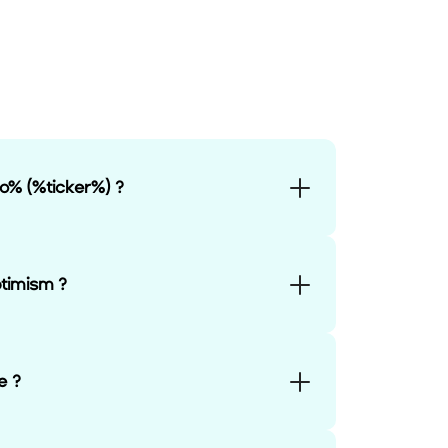
o% (%ticker%) ?
timism ?
e ?