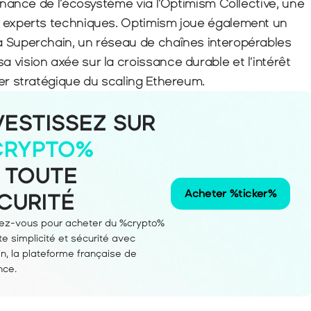
rnance de l’écosystème via l’Optimism Collective, une 
t experts techniques. Optimism joue également un 
 Superchain, un réseau de chaînes interopérables 
vision axée sur la croissance durable et l’intérêt 
ier stratégique du scaling Ethereum.
VESTISSEZ SUR
CRYPTO%
 TOUTE 
Acheter %ticker%
CURITÉ
vez-vous pour acheter du %crypto% 
te simplicité et sécurité avec 
n, la plateforme française de 
nce.