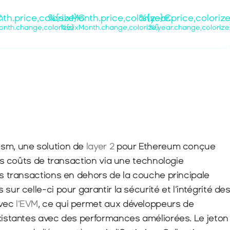
€
th.price,colorize}€
%{sixMonth.price,colorize}€
%{year.price,coloriz
nth.change,colorize}
%{sixMonth.change,colorize}
%{year.change,colorize
sm, une solution de 
layer 2
 pour Ethereum conçue 
les coûts de transaction via une technologie 
es transactions en dehors de la couche principale 
ur celle-ci pour garantir la sécurité et l’intégrité des
vec 
l’EVM
, ce qui permet aux développeurs de 
xistantes avec des performances améliorées. Le jeton 