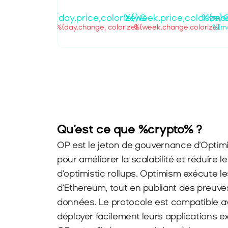
%{day.price,colorize}€
%{week.price,colorize}
%{mon
%{day.change, colorize}
%{week.change,colorize}
%{mo
Qu’est ce que %crypto% ?
OP est le jeton de gouvernance d’Optimi
pour améliorer la scalabilité et réduire 
d'optimistic rollups. Optimism exécute l
d’Ethereum, tout en publiant des preuves s
données. Le protocole est compatible a
déployer facilement leurs applications e