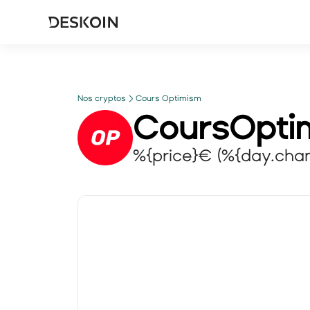
Nos cryptos
Cours Optimism
Cours
Opti
%{price}€ (%{day.cha