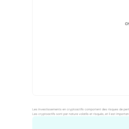
Ch
Les investissements en cryptoactifs comportent des risques de perte 
Les cryptoactifs sont par nature volatils et risqués, et il est impor