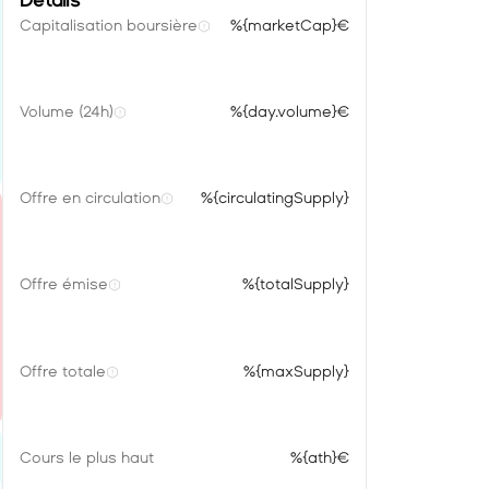
Détails
Capitalisation boursière
%{marketCap}€
Volume (24h)
%{day.volume}€
Offre en circulation
%{circulatingSupply}
Offre émise
%{totalSupply}
Offre totale
%{maxSupply}
Cours le plus haut
%{ath}€