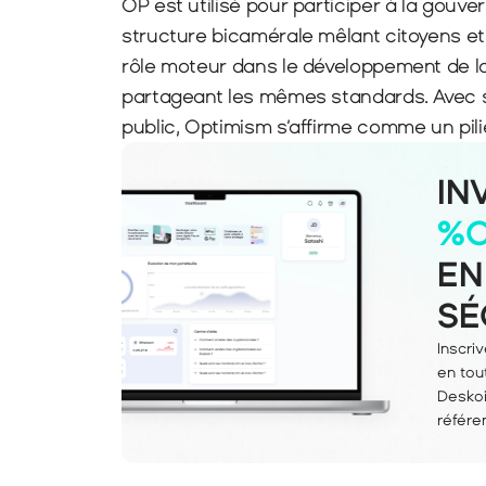
OP est utilisé pour participer à la gouve
structure bicamérale mêlant citoyens e
rôle moteur dans le développement de la
partageant les mêmes standards. Avec sa 
public, Optimism s’affirme comme un pil
IN
%
EN
SÉ
Inscri
en tou
Deskoi
référe