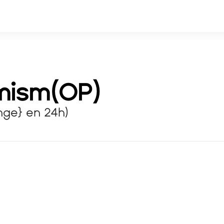
mism
(
OP
)
nge} en 24h)