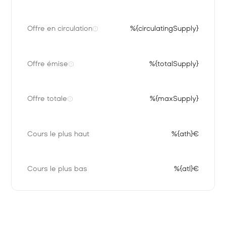
Offre en circulation
%{circulatingSupply}
Offre émise
%{totalSupply}
Offre totale
%{maxSupply}
Cours le plus haut
%{ath}€
Cours le plus bas
%{atl}€