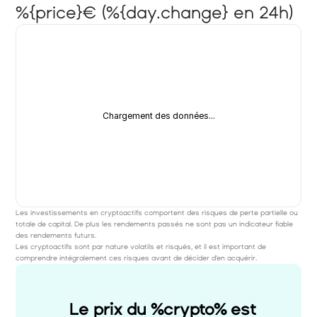
%{price}€ (%{day.change} en 24h)
Chargement des données...
Les investissements en cryptoactifs comportent des risques de perte partielle ou 
totale de capital. De plus les rendements passés ne sont pas un indicateur fiable 
des rendements futurs. 
Les cryptoactifs sont par nature volatils et risqués, et il est important de 
comprendre intégralement ces risques avant de décider d'en acquérir.
Le prix du %crypto% est 