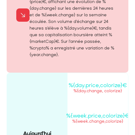
{price}€, affichant une évolution de %
{day.change} sur les dernières 24 heures 
et de %{week.change} sur la semaine 
écoulée. Son volume d'échange sur 24 
heures s'élève à %{day.volume}€, tandis 
que sa capitalisation boursière atteint %
{marketCap}€. Sur l'année passée, 
%crypto% a enregistré une variation de %
{year.change}.
%{day.price,colorize}€
%{day.change, colorize}
%{week.price,colorize}€
%{week.change,colorize}
Aujourd’hui