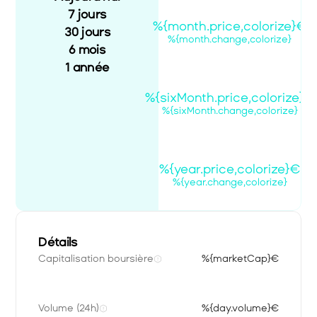
7 jours
%{month.price,colorize}€
30 jours
%{month.change,colorize}
6 mois
1 année
%{sixMonth.price,colorize}€
%{sixMonth.change,colorize}
%{year.price,colorize}€
%{year.change,colorize}
Détails
Capitalisation boursière
%{marketCap}€
Volume (24h)
%{day.volume}€