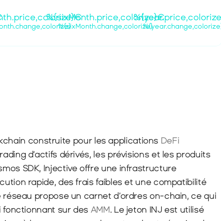
€
th.price,colorize}€
%{sixMonth.price,colorize}€
%{year.price,coloriz
nth.change,colorize}
%{sixMonth.change,colorize}
%{year.change,colorize
ockchain construite pour les applications 
DeFi 
ing d’actifs dérivés, les prévisions et les produits 
os SDK, Injective offre une infrastructure 
tion rapide, des frais faibles et une compatibilité 
e réseau propose un carnet d’ordres on-chain, ce qui 
 fonctionnant sur des 
AMM
. Le jeton INJ est utilisé 