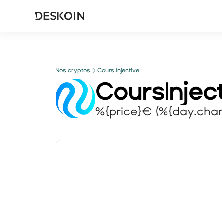
Nos cryptos
Cours Injective
Cours
Injec
%{price}€ (%{day.cha