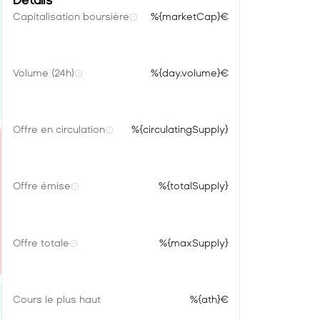
Détails
Capitalisation boursière
%{marketCap}€
Volume (24h)
%{day.volume}€
Offre en circulation
%{circulatingSupply}
Offre émise
%{totalSupply}
Offre totale
%{maxSupply}
Cours le plus haut
%{ath}€