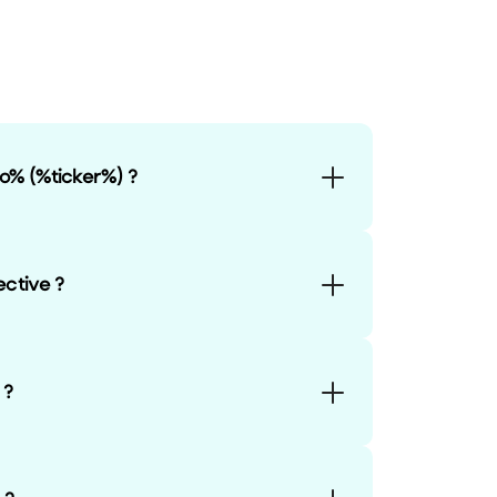
o% (%ticker%) ?
ctive ?
 ?