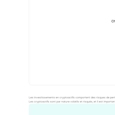
Ch
Les investissements en cryptoactifs comportent des risques de perte 
Les cryptoactifs sont par nature volatils et risqués, et il est impor