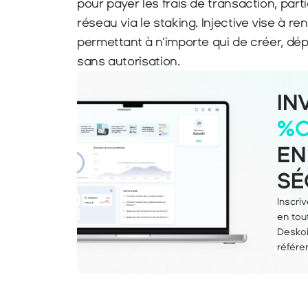
pour payer les frais de transaction, part
réseau via le staking. Injective vise à r
permettant à n’importe qui de créer, dép
sans autorisation.
IN
%
EN
SÉ
Inscri
en tou
Deskoi
référe