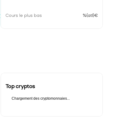
e}€
Cours le plus bas
%{atl}€
}
Top cryptos
Chargement des cryptomonnaies...