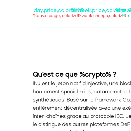
%{day.price,colorize}€
%{week.price,colorize}
%{mon
%{day.change, colorize}
%{week.change,colorize}
%{mo
Qu’est ce que %crypto% ?
INJ est le jeton natif d’Injective, une bl
hautement spécialisées, notamment le trad
synthétiques. Basé sur le framework Cosm
entièrement décentralisée avec une exécu
inter-chaînes grâce au protocole IBC. L
le distingue des autres plateformes DeFi