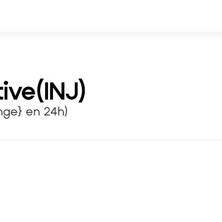
tive
(
INJ
)
nge} en 24h)