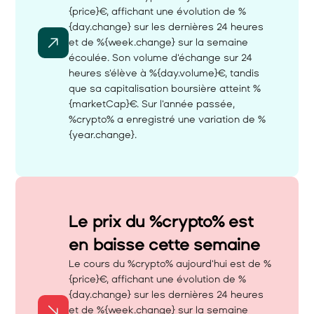
{price}€, affichant une évolution de %
{day.change} sur les dernières 24 heures 
et de %{week.change} sur la semaine 
écoulée. Son volume d'échange sur 24 
heures s'élève à %{day.volume}€, tandis 
que sa capitalisation boursière atteint %
{marketCap}€. Sur l'année passée, 
%crypto% a enregistré une variation de %
{year.change}.
Le prix du %crypto% est 
en baisse cette semaine 
Le cours du %crypto% aujourd'hui est de %
{price}€, affichant une évolution de %
{day.change} sur les dernières 24 heures 
et de %{week.change} sur la semaine 