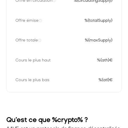
Offre en circulation
%{circulatingSupply}
Offre émise
%{totalSupply}
Offre totale
%{maxSupply}
Cours le plus haut
%{ath}€
Cours le plus bas
%{atl}€
Qu’est ce que %crypto% ?