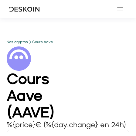
Nos cryptos
Cours Aave
Cours
Aave
(
AAVE
)
%{price}€ (%{day.change} en 24h)