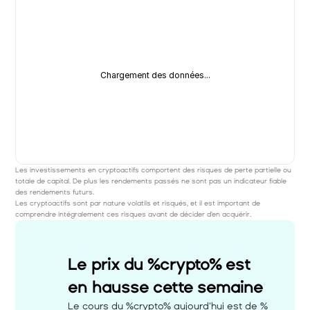
Chargement des données...
Les investissements en cryptoactifs comportent des risques de perte partielle ou 
totale de capital. De plus les rendements passés ne sont pas un indicateur fiable 
des rendements futurs. 
Les cryptoactifs sont par nature volatils et risqués, et il est important de 
comprendre intégralement ces risques avant de décider d'en acquérir.
Le prix du %crypto% est 
en hausse cette semaine 
Le cours du %crypto% aujourd'hui est de %