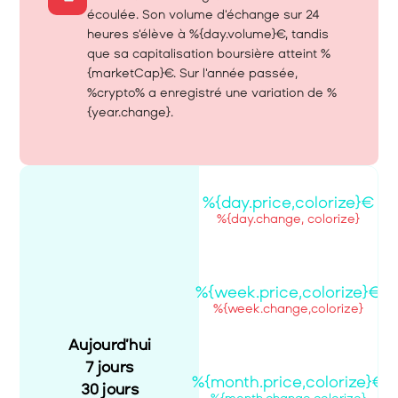
écoulée. Son volume d'échange sur 24 
heures s'élève à %{day.volume}€, tandis 
que sa capitalisation boursière atteint %
{marketCap}€. Sur l'année passée, 
%crypto% a enregistré une variation de %
{year.change}.
%{day.price,colorize}€
%{day.change, colorize}
%{week.price,colorize}€
%{week.change,colorize}
Aujourd’hui
7 jours
%{month.price,colorize}€
30 jours