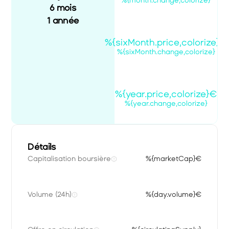
%{month.change,colorize}
6 mois
1 année
%{sixMonth.price,colorize}€
%{sixMonth.change,colorize}
%{year.price,colorize}€
%{year.change,colorize}
Détails
Capitalisation boursière
%{marketCap}€
Volume (24h)
%{day.volume}€