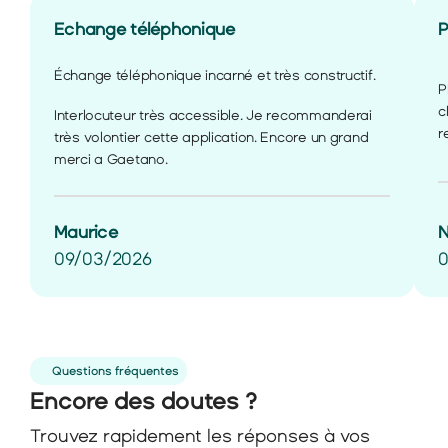
Echange téléphonique
P
Échange téléphonique incarné et très constructif.
P
c
Interlocuteur très accessible. Je recommanderai 
r
très volontier cette application. Encore un grand 
merci a Gaetano.
N
Maurice
0
09/03/2026
Questions fréquentes
Encore des doutes ?
Trouvez rapidement les réponses à vos 