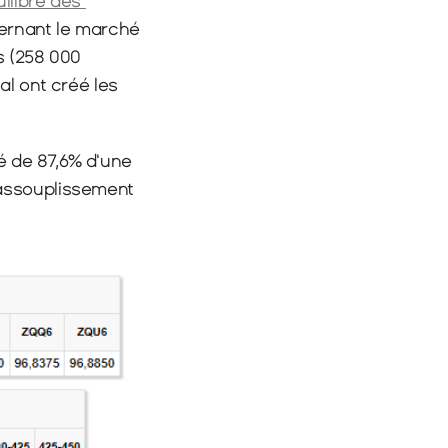
ilibre des 
ernant le marché 
s (258 000 
l ont créé les 
 de 87,6% d'une 
assouplissement 