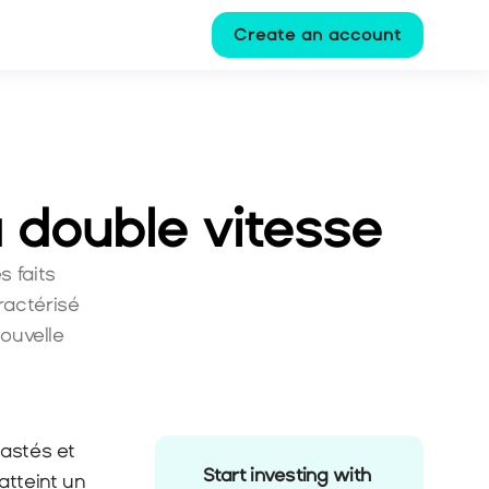
Create an account
à double vitesse
faits 
actérisé 
ouvelle 
astés et 
Start investing with 
tteint un 