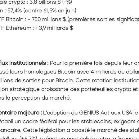
le crypto : 3,8 billions $ (-%)
 : 57,4% (contre 61,5% en juin)
 Bitcoin : - 750 millions $ (premières sorties significa
F Ethereum : +3,9 milliards $
lux institutionnels : 
Pour la première fois depuis leur cr
é leurs homologues Bitcoin avec 4 milliards de dollar
lions de sorties pour Bitcoin. Cette rotation institutio
cation stratégique croissante des portefeuilles crypto e
ans la perception du marché.
entaire majeure : 
L'adoption du GENIUS Act aux USA le 18 
établi un cadre fédéral pour les stablecoins, exigeant d
ancaire. Cette législation a boosté le marché des sta
dollars (+6,7%), créant un pont solide entre la finance t