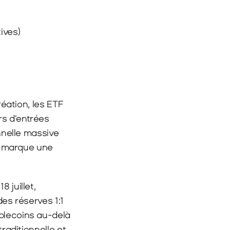
tives)
éation, les ETF 
s d'entrées 
nnelle massive 
t marque une 
juillet, 
es réserves 1:1 
blecoins au-delà 
raditionnelle et 