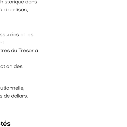
historique dans 
 bipartisan, 
assurées et les 
nt
tres du Trésor à 
ction des 
tionnelle, 
de dollars, 
stés