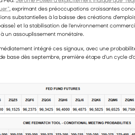
 Fed. 
Jerome Powell a explicitement indiqué que "l'équ
uer"
, exprimant des préoccupations croissantes conc
isions substantielles à la baisse des créations d'emploi
aisse) et la stabilisation de l'environnement commercia
 à un assouplissement monétaire.
édiatement intégré ces signaux, avec une probabilité
 de base dès septembre, première étape d'un cycle d'