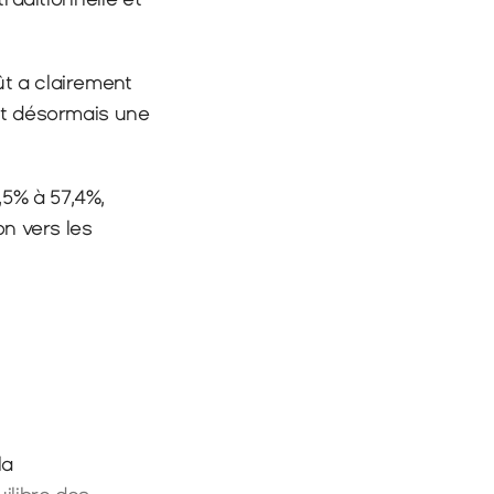
t a clairement 
nt désormais une 
5% à 57,4%, 
n vers les 
a 