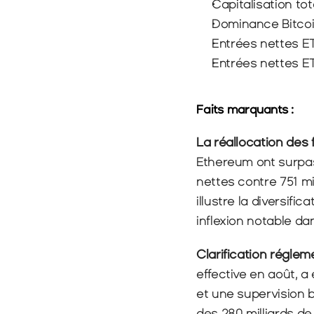
Capitalisation tota
Dominance Bitcoin
Entrées nettes ETF
Entrées nettes ET
Faits marquants :
La réallocation des f
Ethereum ont surpass
nettes contre 751 mil
illustre la diversifi
inflexion notable d
Clarification réglem
effective en août, a 
et une supervision b
des 280 milliards de 