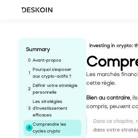
Investing in crypto: 
Summary
Compre
0
Avant-propos
Pourquoi s'exposer 
1
Les marchés financie
aux crypto-actifs ?
cette règle.
Définir votre stratégie 
2
personnelle
Bien au contraire
, i
Les stratégies 
compris, peuvent co
3
d'investissement 
efficaces
Dans ce chapitre, n
Comprendre les 
4
dans votre straté
cycles crypto