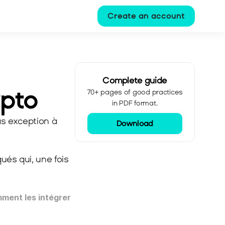
Create an account
Complete guide
ypto
70+ pages of good practices
in PDF format.
s exception à 
Download
ués qui, une fois 
ment les intégrer 