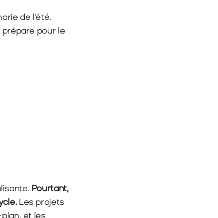
rie de l’été. 
 prépare pour le 
isante. 
Pourtant, 
ycle.
 Les projets 
lan, et les 