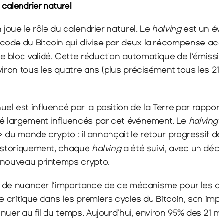
le calendrier naturel
n joue le rôle du calendrier naturel. Le 
halving
 est un é
ode du Bitcoin qui divise par deux la récompense ac
 bloc validé. Cette réduction automatique de l’émiss
viron tous les quatre ans (plus précisément tous les 21
l est influencé par la position de la Terre par rapport 
té largement influencés par cet événement. Le 
halving
 » du monde crypto : il annonçait le retour progressif de
Historiquement, chaque 
halving
 a été suivi, avec un déc
 nouveau printemps crypto.
le critique dans les premiers cycles du Bitcoin, son im
nuer au fil du temps. Aujourd’hui, environ 95% des 21 mi