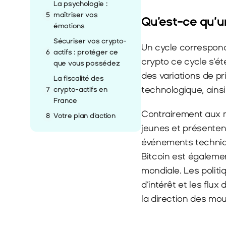
La psychologie : 
5
maîtriser vos 
Qu’est-ce qu’u
émotions
Sécuriser vos crypto-
Un cycle correspond
6
actifs : protéger ce 
crypto ce cycle s’ét
que vous possédez
des variations de pr
La fiscalité des 
technologique, ainsi
7
crypto-actifs en 
France
Contrairement aux m
8
Votre plan d'action
jeunes et présentent
événements techniq
Bitcoin est égalemen
mondiale. Les politi
d’intérêt et les flu
la direction des mo