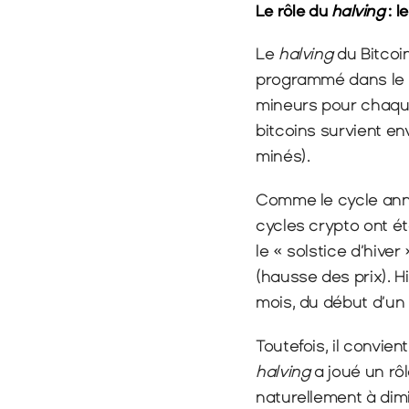
Le rôle du 
halving
 : 
Le 
halving
 du Bitcoi
programmé dans le c
mineurs pour chaque
bitcoins survient en
minés).
Comme le cycle annue
cycles crypto ont é
le « solstice d’hiver
(hausse des prix). 
mois, du début d’un
halving
 a joué un rô
naturellement à dimi