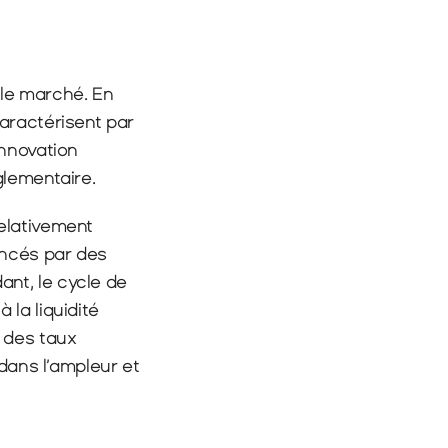
e marché. En 
aractérisent par 
nnovation 
glementaire.
elativement 
ncés par des 
nt, le cycle de 
la liquidité 
 des taux 
dans l’ampleur et 