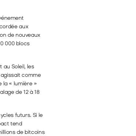
vénement 
cordée aux 
ion de nouveaux 
0 000 blocs 
au Soleil, les 
 agissait comme 
 la « lumière » 
alage de 12 à 18 
Toutefois, il convient de nuancer l’importance de ce mécanisme pour les cycles futurs. Si le 
pact tend 
llions de bitcoins 