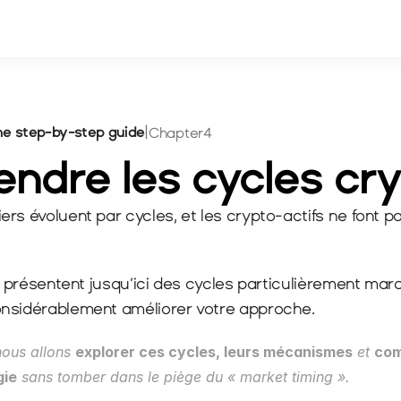
the step-by-step guide
|
Chapter
4
ndre les cycles cr
rs évoluent par cycles, et les crypto-actifs ne font pa
ls présentent jusqu’ici des cycles particulièrement marq
nsidérablement améliorer votre approche.
ous allons 
explorer ces cycles, leurs mécanismes
 et 
com
gie
 sans tomber dans le piège du « 
market timing
 ».