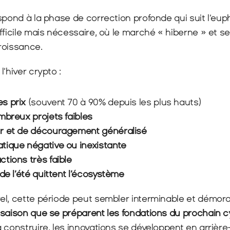
spond à la phase de correction profonde qui suit l’eupho
fficile mais nécessaire, où le marché « hiberne » et se
roissance.
’hiver crypto :
s prix
 (souvent 70 à 90% depuis les plus hauts)
mbreux projets faibles
r et de découragement généralisé
tique négative ou inexistante
tions très faible
de l’été quittent l’écosystème
el, cette période peut sembler interminable et démoral
 saison que se préparent les fondations du prochain c
 construire, les innovations se développent en arrière-p