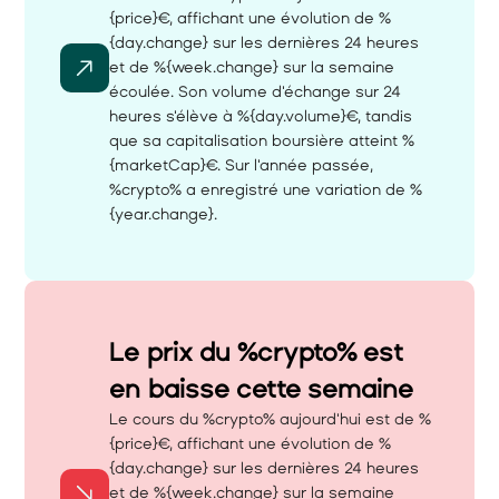
{price}€, affichant une évolution de %
{day.change} sur les dernières 24 heures 
et de %{week.change} sur la semaine 
écoulée. Son volume d'échange sur 24 
heures s'élève à %{day.volume}€, tandis 
que sa capitalisation boursière atteint %
{marketCap}€. Sur l'année passée, 
%crypto% a enregistré une variation de %
{year.change}.
Le prix du %crypto% est 
en baisse cette semaine 
Le cours du %crypto% aujourd'hui est de %
{price}€, affichant une évolution de %
{day.change} sur les dernières 24 heures 
et de %{week.change} sur la semaine 