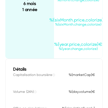
%{month.change,colorize}
6 mois
1 année
%{sixMonth.price,colorize}€
%{sixMonth.change,colorize}
%{year.price,colorize}€
%{year.change,colorize}
Détails
Capitalisation boursière
%{marketCap}€
Volume (24h)
%{day.volume}€