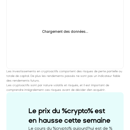
Chargement des données...
Les investissements en cryptoactifs comportent des risques de perte partielle ou 
totale de capital. De plus les rendements passés ne sont pas un indicateur fiable 
des rendements futurs. 
Les cryptoactifs sont par nature volatils et risqués, et il est important de 
comprendre intégralement ces risques avant de décider d'en acquérir.
Le prix du %crypto% est 
en hausse cette semaine 
Le cours du %crypto% aujourd'hui est de %