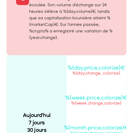
écoulée. Son volume d'échange sur 24 
heures s'élève à %{day.volume}€, tandis 
que sa capitalisation boursière atteint %
{marketCap}€. Sur l'année passée, 
%crypto% a enregistré une variation de %
{year.change}.
%{day.price,colorize}€
%{day.change, colorize}
%{week.price,colorize}€
%{week.change,colorize}
Aujourd’hui
7 jours
%{month.price,colorize}€
30 jours