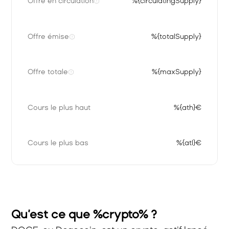
Offre en circulation
%{circulatingSupply}
Offre émise
%{totalSupply}
Offre totale
%{maxSupply}
Cours le plus haut
%{ath}€
Cours le plus bas
%{atl}€
Qu’est ce que %crypto% ?