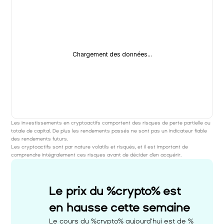
Chargement des données...
Les investissements en cryptoactifs comportent des risques de perte partielle ou 
totale de capital. De plus les rendements passés ne sont pas un indicateur fiable 
des rendements futurs. 
Les cryptoactifs sont par nature volatils et risqués, et il est important de 
comprendre intégralement ces risques avant de décider d'en acquérir.
Le prix du %crypto% est 
en hausse cette semaine 
Le cours du %crypto% aujourd'hui est de %