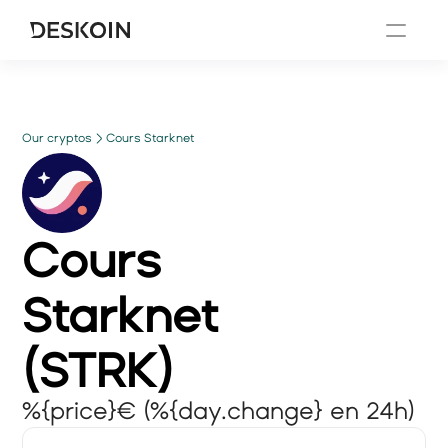
Our cryptos
Cours Starknet
Cours
Starknet
(
STRK
)
%{price}€ (%{day.change} en 24h)