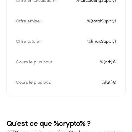
Offre en circulation
%{circulatingSupply}
Offre émise
%{totalSupply}
Offre totale
%{maxSupply}
Cours le plus haut
%{ath}€
Cours le plus bas
%{atl}€
Qu’est ce que %crypto% ?