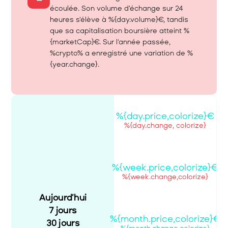
écoulée. Son volume d'échange sur 24 
heures s'élève à %{day.volume}€, tandis 
que sa capitalisation boursière atteint %
{marketCap}€. Sur l'année passée, 
%crypto% a enregistré une variation de %
{year.change}.
%{day.price,colorize}€
%{day.change, colorize}
%{week.price,colorize}€
%{week.change,colorize}
Aujourd’hui
7 jours
%{month.price,colorize}€
30 jours