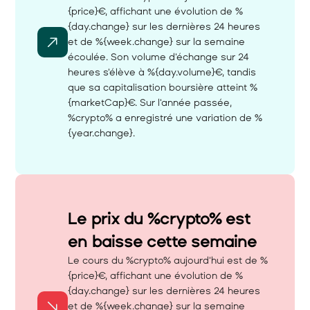
{price}€, affichant une évolution de %
{day.change} sur les dernières 24 heures 
et de %{week.change} sur la semaine 
écoulée. Son volume d'échange sur 24 
heures s'élève à %{day.volume}€, tandis 
que sa capitalisation boursière atteint %
{marketCap}€. Sur l'année passée, 
%crypto% a enregistré une variation de %
{year.change}.
Le prix du %crypto% est 
en baisse cette semaine 
Le cours du %crypto% aujourd'hui est de %
{price}€, affichant une évolution de %
{day.change} sur les dernières 24 heures 
et de %{week.change} sur la semaine 