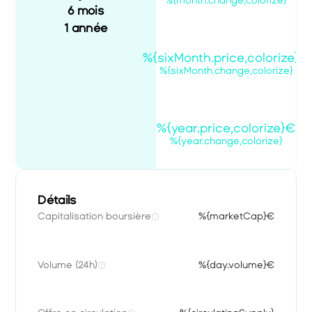
%{month.change,colorize}
6 mois
1 année
%{sixMonth.price,colorize}€
%{sixMonth.change,colorize}
%{year.price,colorize}€
%{year.change,colorize}
Détails
Capitalisation boursière
%{marketCap}€
Volume (24h)
%{day.volume}€