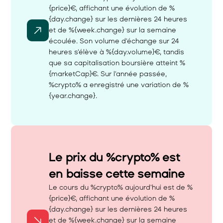
{price}€, affichant une évolution de %
{day.change} sur les dernières 24 heures 
et de %{week.change} sur la semaine 
écoulée. Son volume d'échange sur 24 
heures s'élève à %{day.volume}€, tandis 
que sa capitalisation boursière atteint %
{marketCap}€. Sur l'année passée, 
%crypto% a enregistré une variation de %
{year.change}.
Le prix du %crypto% est 
en baisse cette semaine 
Le cours du %crypto% aujourd'hui est de %
{price}€, affichant une évolution de %
{day.change} sur les dernières 24 heures 
et de %{week.change} sur la semaine 