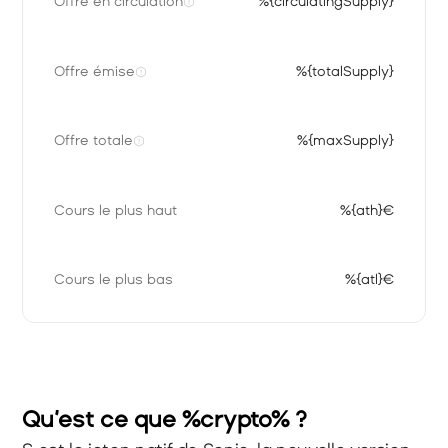
Offre en circulation
%{circulatingSupply}
Offre émise
%{totalSupply}
Offre totale
%{maxSupply}
Cours le plus haut
%{ath}€
Cours le plus bas
%{atl}€
Qu’est ce que %crypto% ?