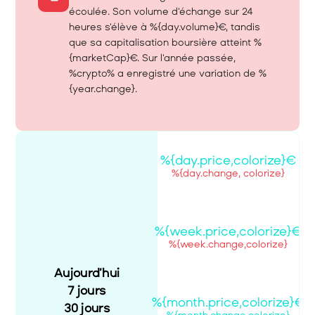
écoulée. Son volume d'échange sur 24 
heures s'élève à %{day.volume}€, tandis 
que sa capitalisation boursière atteint %
{marketCap}€. Sur l'année passée, 
%crypto% a enregistré une variation de %
{year.change}.
%{day.price,colorize}€
%{day.change, colorize}
%{week.price,colorize}€
%{week.change,colorize}
Aujourd’hui
7 jours
%{month.price,colorize}€
30 jours