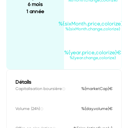
%{month.change,colorize}
6 mois
1 année
%{sixMonth.price,colorize}€
%{sixMonth.change,colorize}
%{year.price,colorize}€
%{year.change,colorize}
Détails
Capitalisation boursière
%{marketCap}€
Volume (24h)
%{day.volume}€