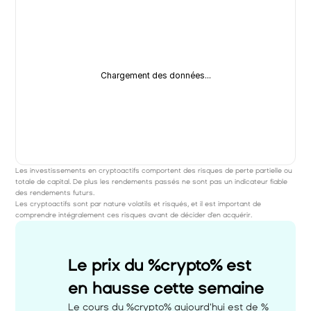
Chargement des données...
Les investissements en cryptoactifs comportent des risques de perte partielle ou 
totale de capital. De plus les rendements passés ne sont pas un indicateur fiable 
des rendements futurs. 
Les cryptoactifs sont par nature volatils et risqués, et il est important de 
comprendre intégralement ces risques avant de décider d'en acquérir.
Le prix du %crypto% est 
en hausse cette semaine 
Le cours du %crypto% aujourd'hui est de %