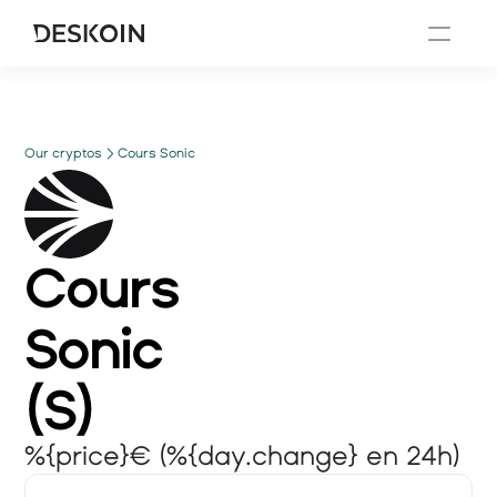
Our cryptos
Cours Sonic
Cours
Sonic
(
S
)
%{price}€ (%{day.change} en 24h)