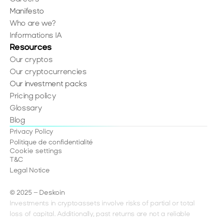
Manifesto
Who are we?
Informations IA
Resources
Our cryptos
Our cryptocurrencies
Our investment packs
Pricing policy
Glossary
Blog
Privacy Policy
Politique de confidentialité
Cookie settings
T&C
Legal Notice
© 2025 – Deskoin
Investments in cryptoassets involve risks of partial or total 
loss of capital. Additionally, past returns are not a reliable 