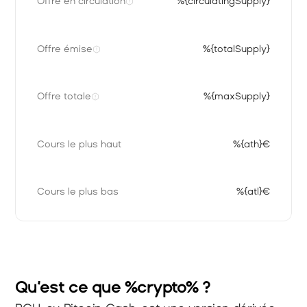
Offre en circulation
%{circulatingSupply}
Offre émise
%{totalSupply}
Offre totale
%{maxSupply}
Cours le plus haut
%{ath}€
Cours le plus bas
%{atl}€
Qu’est ce que %crypto% ?