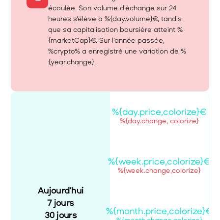
écoulée. Son volume d'échange sur 24 
heures s'élève à %{day.volume}€, tandis 
que sa capitalisation boursière atteint %
{marketCap}€. Sur l'année passée, 
%crypto% a enregistré une variation de %
{year.change}.
%{day.price,colorize}€
%{day.change, colorize}
%{week.price,colorize}€
%{week.change,colorize}
Aujourd’hui
7 jours
%{month.price,colorize}€
30 jours