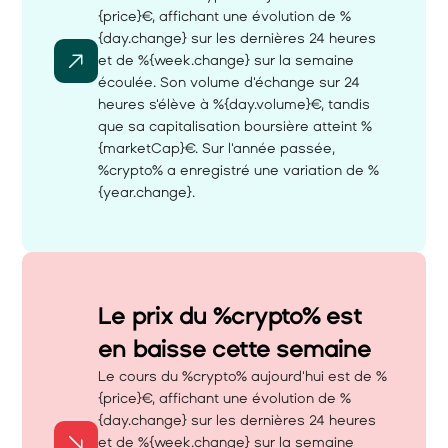
{price}€, affichant une évolution de %
{day.change} sur les dernières 24 heures 
et de %{week.change} sur la semaine 
écoulée. Son volume d'échange sur 24 
heures s'élève à %{day.volume}€, tandis 
que sa capitalisation boursière atteint %
{marketCap}€. Sur l'année passée, 
%crypto% a enregistré une variation de %
{year.change}.
Le prix du %crypto% est 
en baisse cette semaine 
Le cours du %crypto% aujourd'hui est de %
{price}€, affichant une évolution de %
{day.change} sur les dernières 24 heures 
et de %{week.change} sur la semaine 