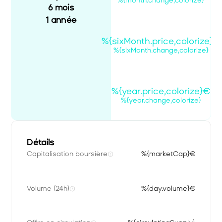
%{month.change,colorize}
6 mois
1 année
%{sixMonth.price,colorize}€
%{sixMonth.change,colorize}
%{year.price,colorize}€
%{year.change,colorize}
Détails
Capitalisation boursière
%{marketCap}€
Volume (24h)
%{day.volume}€