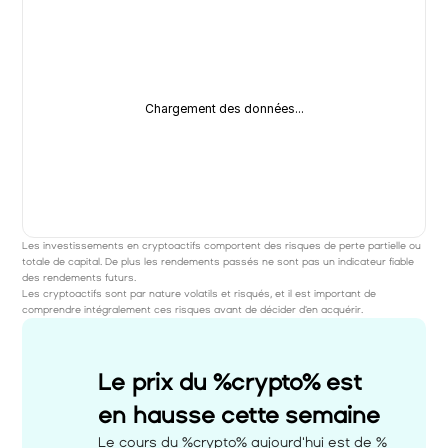
Chargement des données...
Les investissements en cryptoactifs comportent des risques de perte partielle ou 
totale de capital. De plus les rendements passés ne sont pas un indicateur fiable 
des rendements futurs. 
Les cryptoactifs sont par nature volatils et risqués, et il est important de 
comprendre intégralement ces risques avant de décider d'en acquérir.
Le prix du %crypto% est 
en hausse cette semaine 
Le cours du %crypto% aujourd'hui est de %