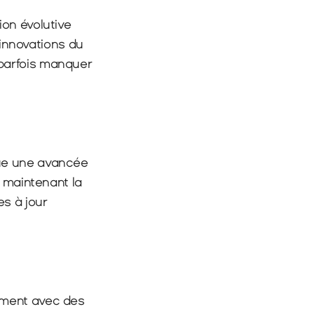
on évolutive 
 innovations du 
parfois manquer 
ue une avancée 
 maintenant la 
 à jour 
ment avec des 