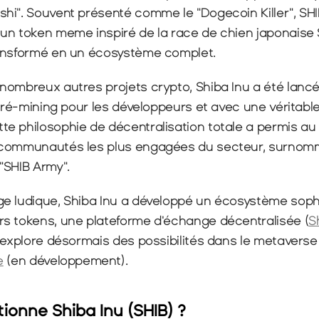
hi". Souvent présenté comme le "Dogecoin Killer", SHI
un token meme inspiré de la race de chien japonaise S
ransformé en un écosystème complet.
nombreux autres projets crypto, Shiba Inu a été lancé
 pré-mining pour les développeurs et avec une véritabl
e philosophie de décentralisation totale a permis au p
 communautés les plus engagées du secteur, surnom
"SHIB Army".
e ludique, Shiba Inu a développé un écosystème sophi
s tokens, une plateforme d'échange décentralisée (
S
e
(en développement).
onne Shiba Inu (SHIB) ?