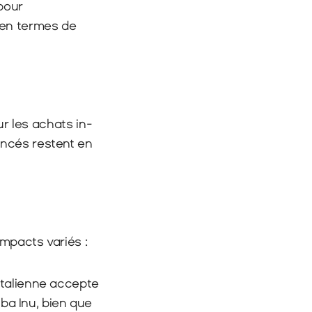
pour 
en termes de 
ur les achats in-
ncés restent en 
mpacts variés :
italienne accepte 
a Inu, bien que 