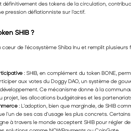
définitivement des tokens de la circulation, contribua
 pression déflationniste sur l'actif.
token SHIB ?
 cœur de l'écosystème Shiba Inu et remplit plusieurs f
icipative
 : SHIB, en complément du token BONE, perm
rticiper aux votes du Doggy DAO, un système de gouv
 développement. Ce mécanisme donne à la communaut
u projet, les allocations budgétaires et les partenaria
ommerce
 : L'adoption, bien que marginale, de SHIB co
ue l'un de ses cas d'usage les plus concrets. Certain
igne à travers le monde acceptent SHIB pour régler des
es solutions comme NOWPayments ou CoinGate.