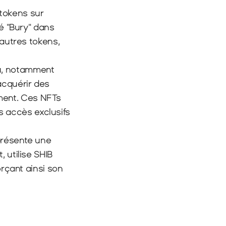
tokens sur 
 "Bury" dans 
utres tokens, 
nu, notamment 
cquérir des 
ment. Ces NFTs 
 accès exclusifs 
présente une 
 utilise SHIB 
rçant ainsi son 