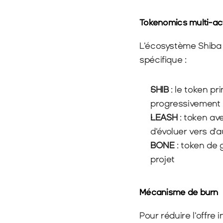
Tokenomics multi-act
L'écosystème Shiba 
spécifique :
SHIB
 : le token pr
progressivement
LEASH
 : token av
d'évoluer vers d'a
BONE
 : token de
projet
Mécanisme de burn
Pour réduire l'offre 