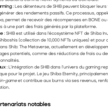
arming
 : Les détenteurs de SHIB peuvent bloquer leurs 
énérer des rendements passifs. Ce processus, appelé
ba, permet de recevoir des récompenses en BONE ou a
 à une part des frais générés par la plateforme.
se
 : SHIB est utilisé dans l'écosystème NFT de Shiba I
Shiboshis (collection de 10,000 NFTs uniques) et pour a
 dans Shib: The Metaverse, actuellement en développe
ages potentiels, comme des réductions de frais ou des
onnalités.
aux 
: L'intégration de SHIB dans l'univers du gaming re
que pour le projet. Le jeu Shiba Eternity, principalement,
in-game
 et contribue aux burns via ses revenus, renfo
ption.
tenariats notables