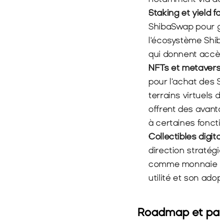
Staking et yield f
ShibaSwap pour g
l'écosystème Shi
qui donnent accès
NFTs et metaver
pour l'achat des 
terrains virtuels
offrent des avant
à certaines foncti
Collectibles digit
direction stratégi
comme monnaie 
utilité et son ado
Roadmap et par