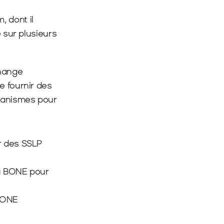
 dont il 
 sur plusieurs 
hange 
 fournir des 
canismes pour 
r des SSLP 
ou BONE pour 
BONE 