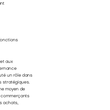
nt 
onctions 
et aux 
ernance 
é un rôle dans 
ts stratégiques.
mme moyen de 
s commerçants 
 achats, 