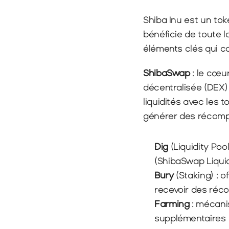
Shiba Inu est un tok
bénéficie de toute la
éléments clés qui c
ShibaSwap
 : le cœ
décentralisée (DEX) 
liquidités avec les
générer des récomp
Dig
 (Liquidity Po
(ShibaSwap Liquid
Bury
 (Staking) : 
recevoir des ré
Farming
 : mécani
supplémentaires